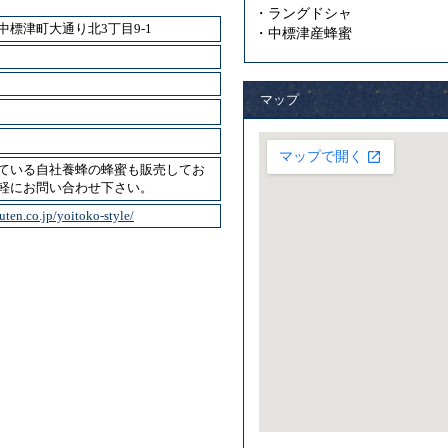
・ラングドシャ
中標津町大通り北3丁目9-1
・中標津産蜂蜜
マップ
ている自社養蜂の蜂蜜も販売してお
軽にお問い合わせ下さい。
uten.co.jp/yoitoko-style/