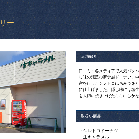
リー
店舗紹介
口コミ・各メディアで人気バク
し味の話題の新食感ドーナツ。
密を行ったシレトコはちみつを
に仕上げました。隠し味には塩
を大切に焼き上げたここにしか
取扱い商品
・シレトコドーナツ
・生キャラメル