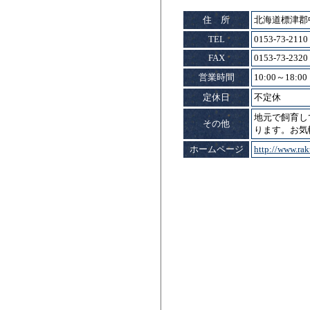
住 所
北海道標津郡
TEL
0153-73-2110
FAX
0153-73-2320
営業時間
10:00～18:00
定休日
不定休
地元で飼育し
その他
ります。お気
ホームページ
http://www.rak