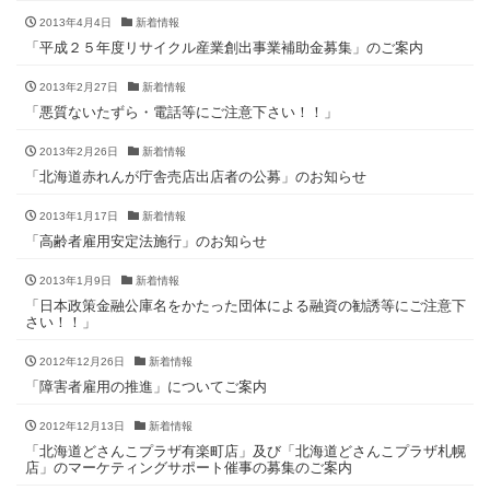
2013年4月4日
新着情報
「平成２５年度リサイクル産業創出事業補助金募集」のご案内
2013年2月27日
新着情報
「悪質ないたずら・電話等にご注意下さい！！」
2013年2月26日
新着情報
「北海道赤れんが庁舎売店出店者の公募」のお知らせ
2013年1月17日
新着情報
「高齢者雇用安定法施行」のお知らせ
2013年1月9日
新着情報
「日本政策金融公庫名をかたった団体による融資の勧誘等にご注意下
さい！！」
2012年12月26日
新着情報
「障害者雇用の推進」についてご案内
2012年12月13日
新着情報
「北海道どさんこプラザ有楽町店」及び「北海道どさんこプラザ札幌
店」のマーケティングサポート催事の募集のご案内