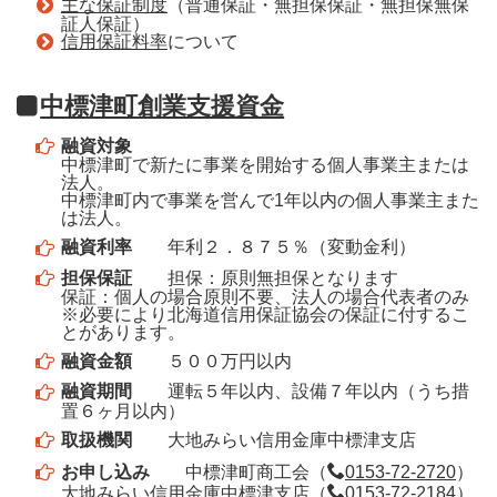
主な保証制度
（普通保証・無担保保証・無担保無保
証人保証）
信用保証料率
について
中標津町創業支援資金
融資対象
中標津町で新たに事業を開始する個人事業主または
法人。
中標津町内で事業を営んで1年以内の個人事業主また
は法人。
融資利率
年利２．８７５％（変動金利）
担保保証
担保：原則無担保となります
保証：個人の場合原則不要、法人の場合代表者のみ
※必要により北海道信用保証協会の保証に付するこ
とがあります。
融資金額
５００万円以内
融資期間
運転５年以内、設備７年以内（うち措
置６ヶ月以内）
取扱機関
大地みらい信用金庫中標津支店
お申し込み
中標津町商工会（
0153-72-2720
）
大地みらい信用金庫中標津支店（
0153-72-2184
）