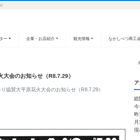
ジ
ター
企業・お店紹介
観光情報
なかしべつ商工
会のお知らせ（R8.7.29）
ア
協賛大平原花火大会のお知らせ（R8.7.29）
総
今
昨
月
現