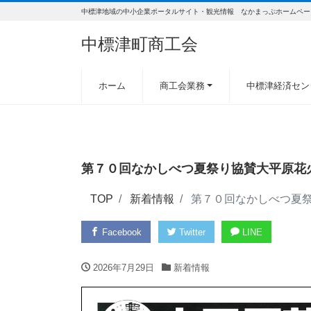
中標津地域の中小企業ポータルサイト・観光情報 なかまっぷホームペー
中標津町商工会
ホーム
商工会業務
中標津経済セン
第７０回なかしべつ夏祭り協賛大平原花火大
TOP
新着情報
第７０回なかしべつ夏祭り
Facebook
Twitter
LINE
2026年7月29日
新着情報