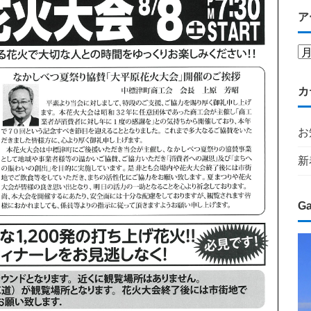
ア
カ
お
新
Ga